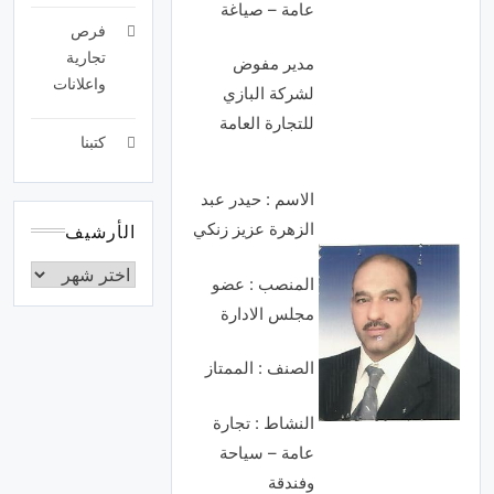
عامة – صياغة
فرص
تجارية
مدير مفوض
واعلانات
لشركة البازي
للتجارة العامة
كتبنا
الاسم : حيدر عبد
الزهرة عزيز زنكي
الأرشيف
المنصب : عضو
مجلس الادارة
الصنف : الممتاز
النشاط : تجارة
عامة – سياحة
وفندقة