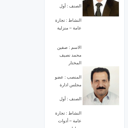
الصنف : أول
النشاط : تجارة
عامة – منزلية
الاسم : صفين
محمد نصيف
المختار
المنصب : عضو
مجلس ادارة
الصنف : أول
النشاط : تجارة
عامة – أدوات