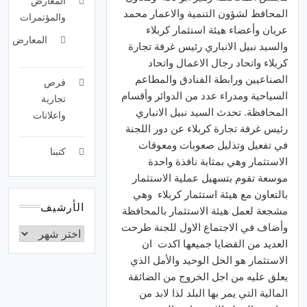
المعارض
المحافظ لشؤون التنمية والاعمار محمد
والمؤتمرات
عريان وأعضاء هيئة استثمار كربلاء
المعارض
والسيد نبيل الانباري رئيس غرفة تجارة
كربلاء واتحاد رجال الاعمال واتحاد
الصناعيين ورابطة الفنادق والمطاعم
فرص
السياحية ومدراء عدد من الدوائر وأقسام
تجارية
المحافظة.
تحدث السيد نبيل الانباري
واعلانات
رئيس غرفة تجارة كربلاء عن دور اللجنة
في تفعيل وتذليل صعوبات ومعوقات
كتبنا
الاستثمار وهي بمثابة نافذة واحدة
موسعة تقوم بتسهيل عملية الاستثمار
بالتعاون مع هيئة استثمار كربلاء وهي
الأرشيف
مشجعة لعمل هيئة الاستثمار بالمحافظة
وأضاف في الاجتماع الاول للجنة طرحت
العديد من القضايا جميعها اكدت ان
الاستثمار هو الحل الوحيد والأمل الذي
يعلق عليه من اجل الخروج من الضائقة
المالية التي يمر بها البلد لذا لابد من