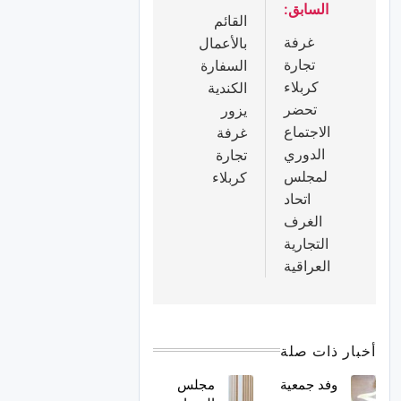
السابق:
القائم
غرفة
بالأعمال
تجارة
السفارة
كربلاء
الكندية
تحضر
يزور
الاجتماع
غرفة
الدوري
تجارة
لمجلس
كربلاء
اتحاد
الغرف
التجارية
العراقية
أخبار ذات صلة
وفد جمعية
مجلس