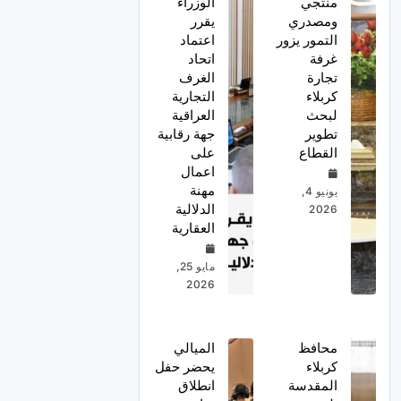
منتجي
الوزراء
ومصدري
يقرر
التمور يزور
اعتماد
غرفة
اتحاد
تجارة
الغرف
كربلاء
التجارية
لبحث
العراقية
تطوير
جهة رقابية
القطاع
على
اعمال
مهنة
يونيو 4,
الدلالية
2026
العقارية
مايو 25,
2026
محافظ
الميالي
كربلاء
يحضر حفل
المقدسة
انطلاق