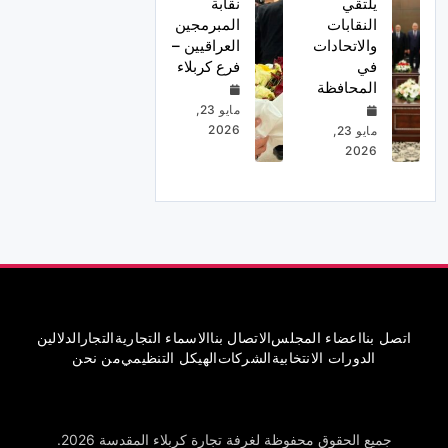
يلتقي
نقابة
النقابات
المبرمجين
والاتحادات
العراقيين –
في
فرع كربلاء
المحافظة
مايو 23,
2026
مايو 23,
2026
اتصل بنا
اعضاء المجلس
الاتصال بنا
الاسماء التجارية
التجار
الدلالين
الدورات الانتخابية
الشركات
الهيكل التنظيمي
من نحن
جميع الحقوق محفوظة لغرفة تجارة كربلاء المقدسة 2026.