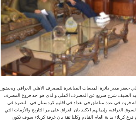
باري يوم الثلاثاء 8/ 12/2015 السيد انس علي جعفر مدير دائرة المبيعات المباشرة للمصرف الاهلي العراقي وبحضور
يد الضيف شرح سريع عن المصرف الاهلي والذي هو احد فروع المصرف
Bank Jordania وبين ان المصرف له فروع في عدة مناطق في بغداد في اقليم كردستان في البصرة في
العراقية وإيمانهم الاكيد بان العراق على مر التاريخ والأزمات التي
ع كربلاء بداية العام القادم وكلنا ثقة بان غرفة كربلاء سوف تكون