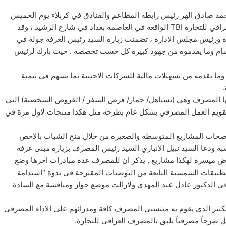
 محمد صادق الهر رئيس رابطة المطاعم والفنادق في كربلاء يوم الخميس
المصادف 1 / 8 / 2019 بناية الادارة العامة الجديدة للمصرف العراقي للتجارة TBI الواقعة في العاصمة بغداد في شارع الرشيد ، وقد
 ورئيس مجلس الادارة ، تضمنت زيارة السيد رئيس الغرفة جولة في
الاقسام وما يقدموه من جهود كبيرة كل حسب تخصصه . حيث بارك لرئيس
ما يقدمه من تسهيلات مالية للشركات الاجنبية بما يسهم في تنمية
.
ها المصرف وهي (تستاهل/ جمار/ قرض السفر / القروض الشخصية) التي
يم العمل المصرفي بشكل عام بطرحه مثل هكذا منتجات لاول مرة في
م اصحاب المشاريع المتوسطة والصغيرة من خلال منح الشباب بالاخص
 ودعا السيد نبيل الانباري السيد رئيس المصرف بزيارة مبنى غرفة
وض ميسرة لهكذا مشاريع , يذكر ان للمصرف عدة مبادرات اخرها وضع
طبيقات الشمسية النابعة من التوصيات المقترحة في ندوة “استدامة
ي الدكتور عادل عبد المهدي ولازالت موضع حوار ومناقشة مع السادة
 الكبير الذي يقوم به منتسبي المصرف كافة ومدرائهم على الاداء المصرفي
ثل صرحاً مصرفياً يليق بالمصرف العراقي للتجارة.