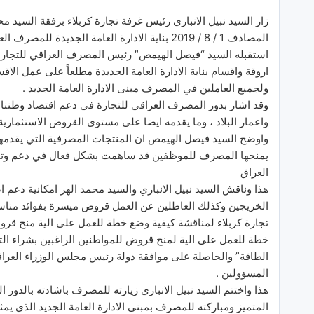
زار السيد نبيل الانباري رئيس غرفة تجارة كربلاء برفقة السيد
استقبله السيد “فيصل الهيمص” رئيس المصرف العراقي للتجارة
اروقة واقسام بناية الادارة العامة الجديدة مطلعاً على عمل 
ولجميع العاملين في المصرف مبنى الادارة العامة الجديد .
وقد اشار بدور المصرف العراقي للتجارة في دعم اقتصاد وطننا و
واعمار البلاد ، وما يقدمه ايضا على مستوى القروض الاستثمارية
واوضح السيد فيصل الهيمص ان المنتجات المصرفية التي يقدم
يمنحها المصرف للموظفين قد ساهمت بشكل فعال في دعم وتقو
العراق
هذا وناقش السيد نبيل الانباري والسيد محمد الهر امكانية دع
الخريجين وكذلك العاطلين عن العمل قروض ميسرة بفوائد مناسبة
تجارة كربلاء لمناقشة كيفية وضع خطة للعمل على الية منح قر
خطة للعمل على الية لمنح قروض للمواطنين الراغبين بشراء الت
الطاقة” والحاصلة على موافقة دولة رئيس مجلس الوزراء العراق
المسؤولين .
هذا واختتم السيد نبيل الانباري زيارته للمصرف باشادته بالدور
المتميز ومباركته للمصرف بمبنى الادارة العامة الجديد الذي يم