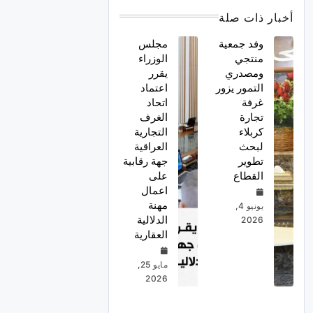
أخبار ذات صلة
وفد جمعية
مجلس
منتجي
الوزراء
ومصدري
يقرر
التمور يزور
اعتماد
غرفة
اتحاد
تجارة
الغرف
كربلاء
التجارية
لبحث
العراقية
تطوير
جهة رقابية
القطاع
على
اعمال
مهنة
يونيو 4,
الدلالية
2026
العقارية
مايو 25,
2026