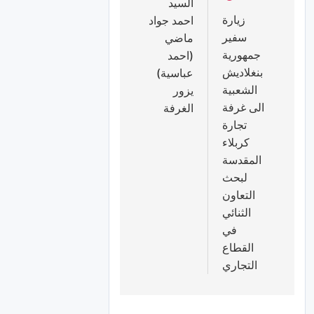
السيد
زيارة
احمد جواد
سفير
ماضي
جمهورية
(احمد
بنغلاديش
عباسية)
الشعبية
يزور
الى غرفة
الغرفة
تجارة
كربلاء
المقدسة
لبحث
التعاون
الثنائي
في
القطاع
التجاري