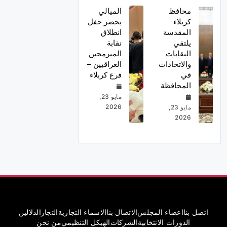
محافظ
الميالي
كربلاء
يحضر حفل
المقدسة
انطلاق
يلتقي
نقابة
النقابات
المبرمجين
والاتحادات
العراقيين –
في
فرع كربلاء
المحافظة
مايو 23,
2026
مايو 23,
2026
اتصل بنا
اعضاء المجلس
الاتصال بنا
الاسماء التجارية
التجار
الدلالين
الدورات الانتخابية
الشركات
الهيكل التنظيمي
من نحن