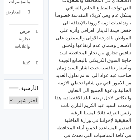
الاقتصادي في المحافظة والصعوبات
والمؤتمرات
التي تواجه القطاع الخاص العراقي
المعارض
بشكل عام وفي كربلاء المقدسة خصوصاً
، وتداعيات ازمة كورونا بالإضافة الى
خفض قيمة الدينار العراقي وأثره على
فرص
المواطن بالدرجة الاولى والسيطرة على
تجارية
الاسعار وضمان عدم ارتفاعها ولخلق
واعلانات
تنافس تجاري بين تجار المحافظة لسد
حاجة السوق الكربلائي بالبضائع الجيدة
كتبنا
وبأسعار تنافسية.حيث اشار السيد زمان
صاحب عبد عواد الى انه تم تداول العديد
من الامور التي من شانها تخطي الازمة
الأرشيف
الحالية ودعوة الجميع الى التعاون
والتكاتف لاجل نهضة البلد الاقتصادية.هذا
وتحدث السيد عبد الكريم البازي نائب
رئيس الغرفة قائلا: لمسنا الرغبة
الحقيقية لإخواننا في وزارة الداخلية
لتقديم المساعدة لجميع أبناء المحافظة
في كافة المناسبات التي تحدث في