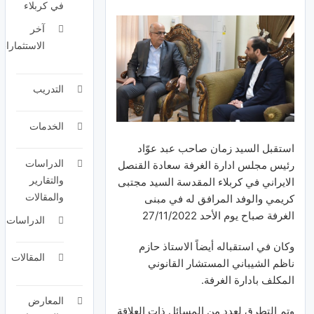
في كربلاء
آخر
الاستثمارات
التدريب
الخدمات
استقبل السيد زمان صاحب عبد عوّاد
الدراسات
رئيس مجلس ادارة الغرفة سعادة القنصل
والتقارير
الايراني في كربلاء المقدسة السيد مجتبى
والمقالات
كريمي والوفد المرافق له في مبنى
الغرفة صباح يوم الأحد 27/11/2022
الدراسات
وكان في استقباله أيضاً الاستاذ حازم
المقالات
ناظم الشيباني المستشار القانوني
المكلف بادارة الغرفة.
المعارض
وتم
التطرق لعدد من المسائل ذات العلاقة