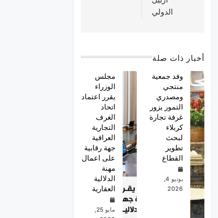
الدولي
أخبار ذات صلة
وفد جمعية
مجلس
منتجي
الوزراء
ومصدري
يقرر اعتماد
التمور يزور
اتحاد
غرفة تجارة
الغرف
كربلاء
التجارية
لبحث
العراقية
تطوير
جهة رقابية
القطاع
على اعمال
مهنة
الدلالية
يونيو 4,
العقارية
2026
مايو 25,