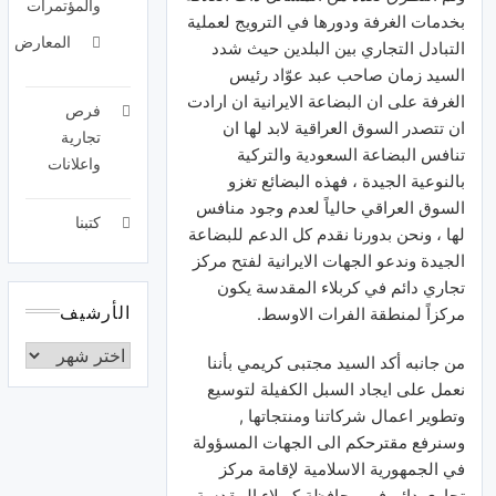
والمؤتمرات
بخدمات الغرفة ودورها في الترويج لعملية
المعارض
التبادل التجاري بين البلدين حيث شدد
السيد زمان صاحب عبد عوّاد رئيس
الغرفة على ان البضاعة الايرانية ان ارادت
فرص
ان تتصدر السوق العراقية لابد لها ان
تجارية
تنافس البضاعة السعودية والتركية
واعلانات
بالنوعية الجيدة ، فهذه البضائع تغزو
السوق العراقي حالياً لعدم وجود منافس
كتبنا
لها ، ونحن بدورنا نقدم كل الدعم للبضاعة
الجيدة وندعو الجهات الايرانية لفتح مركز
تجاري دائم في كربلاء المقدسة يكون
مركزاً لمنطقة الفرات الاوسط.
الأرشيف
من جانبه أكد السيد مجتبى كريمي بأننا
نعمل على ايجاد السبل الكفيلة لتوسيع
وتطوير اعمال شركاتنا ومنتجاتها ,
وسنرفع مقترحكم الى الجهات المسؤولة
في الجمهورية الاسلامية لإقامة مركز
تجاري دائم في محافظة كربلاء المقدسة