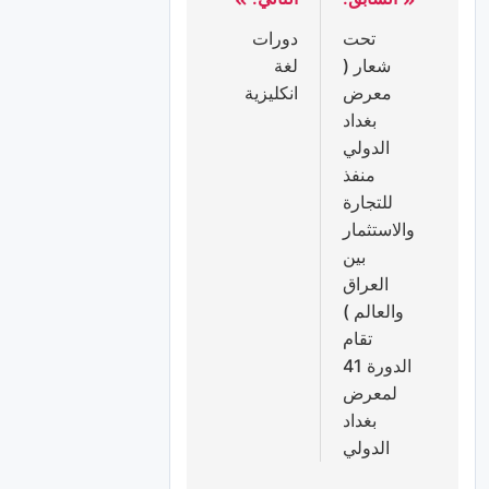
تحت
دورات
شعار (
لغة
معرض
انكليزية
بغداد
الدولي
منفذ
للتجارة
والاستثمار
بين
العراق
والعالم )
تقام
الدورة 41
لمعرض
بغداد
الدولي