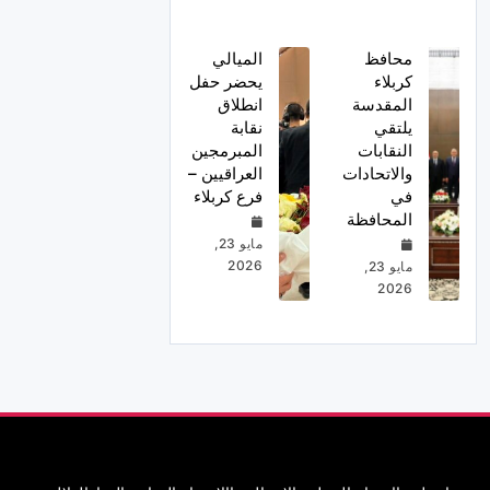
محافظ
الميالي
كربلاء
يحضر حفل
المقدسة
انطلاق
يلتقي
نقابة
النقابات
المبرمجين
والاتحادات
العراقيين –
في
فرع كربلاء
المحافظة
مايو 23,
2026
مايو 23,
2026