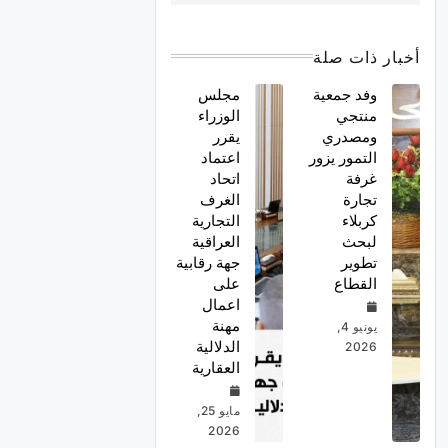
أخبار ذات صلة
وفد جمعية
مجلس
منتجي
الوزراء
ومصدري
يقرر
التمور يزور
اعتماد
غرفة
اتحاد
تجارة
الغرف
كربلاء
التجارية
لبحث
العراقية
تطوير
جهة رقابية
القطاع
على
اعمال
مهنة
يونيو 4,
الدلالية
2026
العقارية
مايو 25,
2026