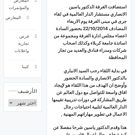
المعارض
استضافت الغرفة الدكتور ياسين
والمؤتمرات
الانصاري مستشار الدار العالمية في لقاء
المعارض
جرى في مبنى الغرفة يوم الاربعاء
المصادف 22/10/2014 بحضور السادة
اعضاء مجلس ادارة الغرفة ومجموعة من
فرص
اساتذة جامعة كربلاء وكذلك اصحاب
تجارية
شركات ومدراء فنادق والعديد من تجار
واعلانات
المحافظة
كتبنا
في بداية اللقاء رحب السيد الانباري
بالدكتور الانصاري والسادة الحضور
وأوضح ان الهدف من هذا اللقاء هو لإيجاد
الأرشيف
افاق واسعة للتواصل مع دول العالم عن
طريق المشاركة في دورات تدريبية تقيمها
الدار العالمية لتلبية احتياجات رجال
الاعمال في تطوير مهاراتهم المهنية ,
هذا وقدم الدكتور ياسين شرحا مفصلا عن
كيفية خلق رجال اعمال قادرين على