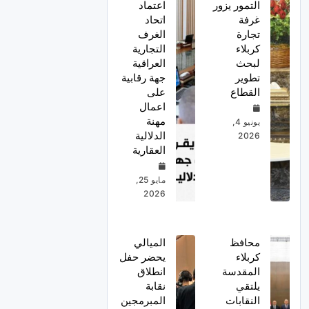
التمور يزور
اعتماد
غرفة
اتحاد
تجارة
الغرف
كربلاء
التجارية
لبحث
العراقية
تطوير
جهة رقابية
القطاع
على
اعمال
مهنة
يونيو 4,
الدلالية
2026
العقارية
مايو 25,
2026
محافظ
الميالي
كربلاء
يحضر حفل
المقدسة
انطلاق
يلتقي
نقابة
النقابات
المبرمجين