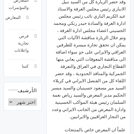
المعارض
وقد حضر الزيارة كل من السيد نبيل
والمؤتمرات
الانباري رئيس مجلس الغرفة والاستاذ
عبد الكريم البازي نائب رئيس مجلس
المعارض
ادارة الغرفة والسادة حيدر زنكي ومحمد
الحسيني اعضاء مجلس ادارة الغرفة ،
فرص
وتم خلال الزيارة مناقشة الآليات التي
تجارية
يمكن ان تحقق تجارة ميسرة للطرفين
واعلانات
العراقي والايراني على حدٍ سواء اضافة
الى مناقشة المعوقات التي يعاني منها
القطاع التجاري في العراق والتعرفة
كتبنا
الجمركية والمنافذ الحدودية ، وقد حضر
اللقاء كل من القنصل الايراني في كربلاء
السيد مير مسعود حسينيان والسيد ميسر
الأرشيف
الحكيم مدير المعرض والسيد رياض نعمة
السلمان رئيس هيئة المواكب الحسينية
وادارة المعرض من الجانب الايراني وعدد
من التجار العراقيين والايرانيين.
علماً ان المعرض خاص بالمنتجات