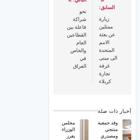
السابق:
نحو
زيارة
شراكة
ممثلين
فاعلة بين
عن بعثة
القطاعين
الامم
العام
المتحدة
والخاص
الى مبنى
في
غرفة
العراق
تجارة
كربلاء
أخبار ذات صلة
وفد جمعية
مجلس
منتجي
الوزراء
ومصدري
يقرر