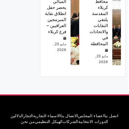
محافظ
الميالي
كربلاء
يحضر حفل
المقدسة
انطلاق نقابة
يلتقي
المبرمجين
النقابات
العراقيين –
والاتحادات
فرع كربلاء
في
المحافظة
مايو 23,
2026
مايو 23,
2026
اتصل بنا
اعضاء المجلس
الاتصال بنا
الاسماء التجارية
التجار
الدلالين
الدورات الانتخابية
الشركات
الهيكل التنظيمي
من نحن