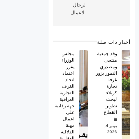
لرجال
الاعمال
أخبار ذات صلة
وفد جمعية
مجلس
منتجي
الوزراء
ومصدري
يقرر
التمور يزور
اعتماد
غرفة
اتحاد
تجارة
الغرف
كربلاء
التجارية
لبحث
العراقية
تطوير
جهة رقابية
القطاع
على
اعمال
مهنة
يونيو 4,
الدلالية
2026
العقارية