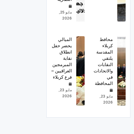
مايو 25,
2026
محافظ
الميالي
كربلاء
يحضر حفل
المقدسة
انطلاق
يلتقي
نقابة
النقابات
المبرمجين
والاتحادات
العراقيين –
في
فرع كربلاء
المحافظة
مايو 23,
2026
مايو 23,
2026