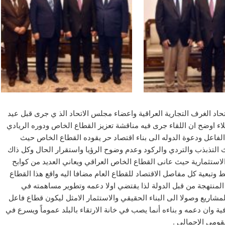
اد الغرف التجارية العراقية واعضاء مجلس الاتحاد الذ ي جرى قبل عيد
اء اوضح ان اللقاء جرى فيه مناقشة تعزيز القطاع الخاص ودوره الريادي
 الفاعل ودعوة الدوله الى بناء اقتصاد حر يقوده القطاع الخاص حيث
التذبذب والتردي والركود وعدم وضوح الرؤيا واستقرار الحال وكل ذاك
لاستثمارية حيث عانى القطاع الخاص العراقي ويعاني العديد من كوابح
 وتبعية كل مفاصل الاقتصاد للقطاع العام مضافا اليه واقع هذا القطاع
المنتهجة من قبل الدولة لذا يقتضي
اولا دعمه وتطوير مساهمته في
للمشاريع وصولا الى البناء الحقيقي والاستثمار الامثل ليكون قطاع فاعل
ية وان دعمه و بناءه أنما يصب في خانة الارتقاء بالبلد عموماً ويسرع في
لقومي الإجمالي .