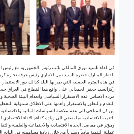
في لقاء للسيد نوري المالكي نائب رئيس الجمهورية مع رئيس اتح
الفطر المبارك حضره السيد نبيل الانباري رئيس غرفة تجارة كربل
في هذة الفترة العصيبة التي يمر بها البلد كذالك دور الاستثمار
ركزالسيد جعفر الحمداني على واقع هذا القطاع في العراق حيث 
مرده الاساس عدم الاستقرار السياسي وانعدام البيئة الصحية وا
التقدم والتطور والاستقرار واهمها على الاطلاق شمولية التخطيط
من كل المناحي الى عدم ملاءمة السياسات المالية والاقتصادية 
التنمية الاقتصادية بما يفضي الى زيادة كفاءة الاداء الاقتصادي 
ومؤثر في مفاصل الحياة الاقتصادية والاجتماعية والعلمية والثقاف
عملية التنمية مادياً وبشرياً من خلال زيادة مساهمته في الناتج ا