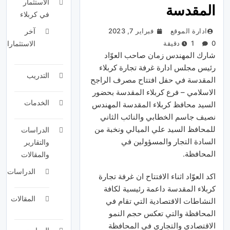
الاستثمار
المقدسة
في كربلاء
ادارة الموقع
فبراير 7, 2023
آخر
0
1 دقيقة
الاستثمارات
شارك المهندس زمان صاحب العوّاد
رئيس مجلس ادارة غرفة تجارة كربلاء
التدريب
المقدسة في حفل افتتاح مصرف الراجح
الاسلامي – فرع كربلاء المقدسة بحضور
الخدمات
السيد محافظ كربلاء المقدسة المهندس
نصيف جاسم الخطابي والنائب الثاني
للمحافظ السيد علي الميالي ونخبة من
الدراسات
السادة التجار والمسؤولين في
والتقارير
المحافظة.
والمقالات
الدراسات
اكد العوّاد اثناء الافتتاح ان غرفة تجارة
كربلاء المقدسة داعمة رئيسية لكافة
المقالات
النشاطات الاقتصادية التي تقام في
المحافظة والتي تعكس حجم
النمو
الاقتصادي والتجاري في المحافظة