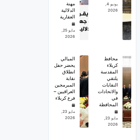
مهنة
يونيو 4,
الدلالية
2026
العقارية
مايو 25,
2026
محافظ
الميالي
كربلاء
يحضر حفل
المقدسة
انطلاق
يلتقي
نقابة
النقابات
المبرمجين
والاتحادات
العراقيين –
في
فرع كربلاء
المحافظة
مايو 23,
2026
مايو 23,
2026