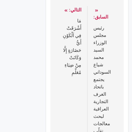
التالي:
السابق:
مَا
رئيس
أَشْرَقَتْ
مجلس
فِي اَلْكَوْنِ
الوزراء
أَيُّ
السيد
حَضَارَةٍ إِلَّا
محمد
وَكَانَتْ
شياع
مِنْ ضِيَاءِ
السوداني
مُعَلِّمِ
يجتمع
باتحاد
الغرف
التجارية
العراقية
لبحث
معالجات
تقلّب