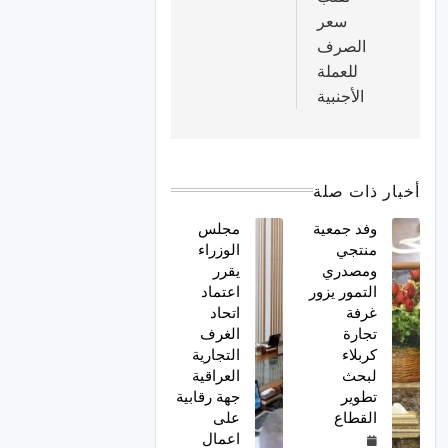
سعر
الصرف
للعملة
الأجنبية
أخبار ذات صلة
وفد جمعية
مجلس
منتجي
الوزراء
ومصدري
يقرر
التمور يزور
اعتماد
غرفة
اتحاد
تجارة
الغرف
كربلاء
التجارية
لبحث
العراقية
تطوير
جهة رقابية
القطاع
على
اعمال