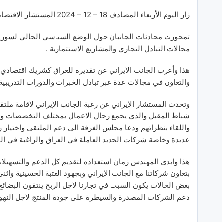
زار اليوم الأربعاء المصادف 18 – 12 – 2024 المستشار الاقتصادي لقنصلية الجمهورية الإسلامية الإيرانية
تمحورت محادثات الجانبان حول الوضع السياسي الحالي لسوريا و
مجالات التبادل التجاري والمشاريع الاستثمارية .
هذا وأعرب الجانب الايراني عن تقديره للعراق كشريك اقتصادي و
والتعاون في مجالات عدة عبر تبادل الخبرات والدورات التدريبية
وتحدث المستشار الإيراني عن رغبة الجانب الإيراني لاقامة ملتق
شباط المقبل والذي يجمع رجال الاعمال بمختلف التخصصات ودع
واللقاء بنظرائهم ودعا مجلس الغرفة الى دعم الملتقى واختي
عديدة وخاصة شركات الحديد العاملة في العراق والراغبة في ا
هذا وابدى المهندس زمان استعداده لتقديم كل الدعم والتسهيلا
بتعاون شركاتنا مع الجانب الإيراني وبجهود العتبة الحسينية واثن
بعض الحالات يكون السبب في تجارنا لاجل الربح ينتقون البضائع
دعم الشركات المصدرة والسيطرة على جودة المنتج لاجل النهوض