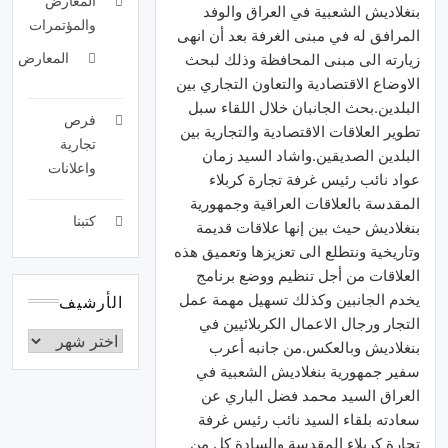
المعارض
بنغلاديش الشعبية في العراق والوفد
والمؤتمرات
المرافق له في مبنى الغرفة بعد أن انهى
المعارض
زيارته الى مبنى المحافظة وذلك لبحث
الاوضاع الاقتصادية والتعاون التجاري بين
البلدين.بحث الجانبان خلال اللقاء سبل
فرص
تطوير العلاقات الاقتصادية والتجارية بين
تجارية
البلدين الصديقين.واشاد السيد زمان
واعلانات
عواد نائب رئيس غرفة تجارة كربلاء
المقدسة بالعلاقات العراقية وجمهورية
كتبنا
بنغلاديش حيث بين إنها علاقات قديمة
وتاريخية ونتطلع الى تعزيزها وتعميق هذه
العلاقات من أجل تنظيم ووضع برنامج
يخدم الجانبين وكذلك تسهيل مهمة عمل
الأرشيف
التجار ورجال الاعمال الكربلائيين في
بنغلاديش وبالعكس.من جانبه أعرب
سفير جمهورية بنغلاديش الشعبية في
العراق السيد محمد فضل الباري عن
سعادته بلقاء السيد نائب رئيس غرفة
تجارة كربلاء المقدسة والسادة كل من