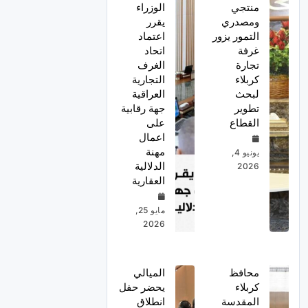
منتجي
الوزراء
ومصدري
يقرر
التمور يزور
اعتماد
غرفة
اتحاد
تجارة
الغرف
كربلاء
التجارية
لبحث
العراقية
تطوير
جهة رقابية
القطاع
على
اعمال
مهنة
يونيو 4,
الدلالية
2026
العقارية
مايو 25,
2026
محافظ
الميالي
كربلاء
يحضر حفل
المقدسة
انطلاق