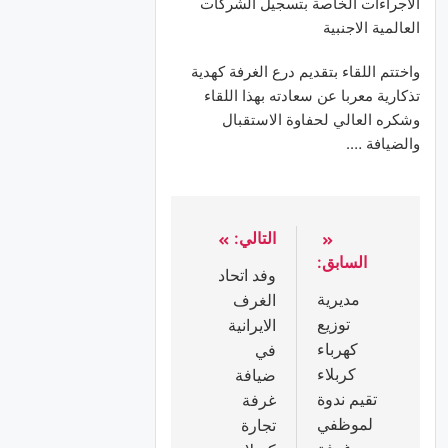
الاجراءات الخاصة بتسجيل الشركات
العالمية الاجنبية
واختتم اللقاء بتقديم درع الغرفة كهدية
تذكارية معربا عن سعادته بهذا اللقاء
وشكره العالي لحفاوة الاستقبال
والضيافة ….
التالي:
السابق:
وفد اتحاد
مديرية
الغرف
توزيع
الايرانية
كهرباء
في
كربلاء
ضيافة
تقيم ندوة
غرفة
لموظفي
تجارة