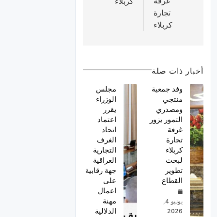
غرفة
كربلاء
تجارة
كربلاء
أخبار ذات صلة
وفد جمعية
مجلس
منتجي
الوزراء
ومصدري
يقرر
التمور يزور
اعتماد
غرفة
اتحاد
تجارة
الغرف
كربلاء
التجارية
لبحث
العراقية
تطوير
جهة رقابية
القطاع
على
اعمال
مهنة
يونيو 4,
الدلالية
2026