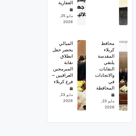
العقارية
مايو 25,
2026
محافظ
الميالي
كربلاء
يحضر حفل
المقدسة
انطلاق
يلتقي
نقابة
النقابات
المبرمجين
والاتحادات
العراقيين –
في
فرع كربلاء
المحافظة
مايو 23,
2026
مايو 23,
2026