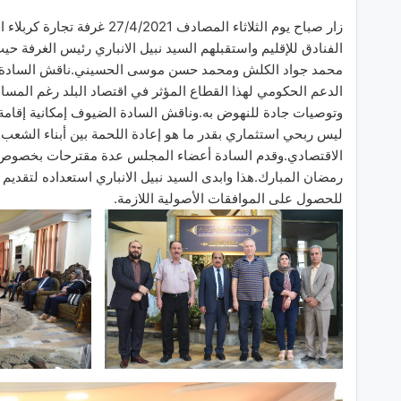
زار صباح يوم الثلاثاء المصا
الفنادق للإقليم واستقبلهم السيد نبيل الانباري رئيس الغرفة 
محمد جواد الكلش ومحمد حسن موسى الحسيني.ناقش السادة الح
الدعم الحكومي لهذا القطاع المؤثر في اقتصاد البلد رغم ال
وتوصيات جادة للنهوض به.وناقش السادة الضيوف إمكانية إقامة
ليس ربحي استثماري بقدر ما هو إعادة اللحمة بين أبناء الشعب 
الاقتصادي.وقدم السادة أعضاء المجلس عدة مقترحات بخصوص 
رمضان المبارك.هذا وابدى السيد نبيل الانباري استعداده لتقدي
للحصول على الموافقات الأصولية اللازمة.