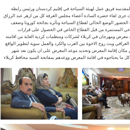
دف 27/4/2021 غرفة تجارة كربلاء المقدسة فريق عمل لهيئة السياحة في إقليم كردستان ورئيس رابطة
حيث جرى لقاء حضره السادة أعضاء مجلس الغرفة كل من ازهر عبد الرزاق
ضور الوضع الحالي لقطاع السياحة وتأثره بجائحة كورونا وضعف
مساعي المستمرة من قبل القطاع الخاص في الحصول على قرارات
 معرض ومهرجان في كربلاء لشركات ومنظمات كردية الغاية من اقامته
العراقي وبث روح الاخوة بين العرب والكرد والعمل سوية لتطوير الواقع
مكان إقامة المعرض وتحديد موعد المعرض على ان يكون بعد شهر
م كل ما يحتاجوه في اقامة المعرض ووعدهم بمفاتحة السيد محافظ كربلاء