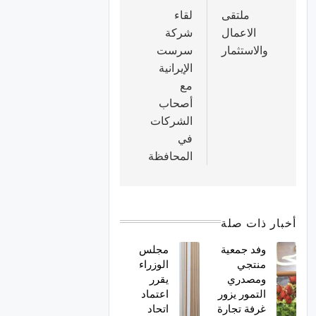
ملتقى
لقاء
الاعمال
شركة
والاستثمار
سرست
الإيرانية
مع
أصحاب
الشركات
في
المحافظة
أخبار ذات صلة
وفد جمعية
مجلس
منتجي
الوزراء
ومصدري
يقرر
التمور يزور
اعتماد
غرفة تجارة
اتحاد