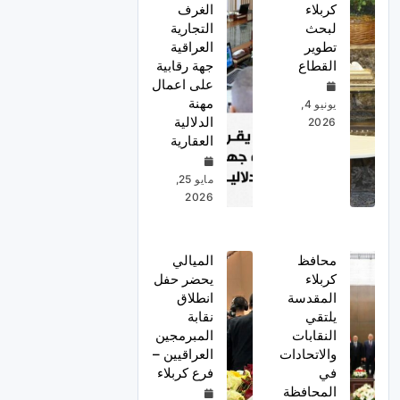
كربلاء
الغرف
لبحث
التجارية
تطوير
العراقية
القطاع
جهة رقابية
على اعمال
مهنة
يونيو 4,
الدلالية
2026
العقارية
مايو 25,
2026
محافظ
الميالي
كربلاء
يحضر حفل
المقدسة
انطلاق
يلتقي
نقابة
النقابات
المبرمجين
والاتحادات
العراقيين –
في
فرع كربلاء
المحافظة