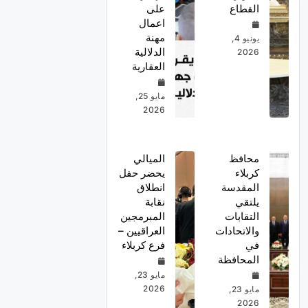
القطاع
على
اعمال
مهنة
يونيو 4,
الدلالية
2026
العقارية
مايو 25,
2026
محافظ
الميالي
كربلاء
يحضر حفل
المقدسة
انطلاق
يلتقي
نقابة
النقابات
المبرمجين
والاتحادات
العراقيين –
في
فرع كربلاء
المحافظة
مايو 23,
2026
مايو 23,
2026