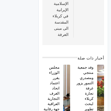
الإسلامية
الإيرانية
في كربلاء
المقدسة
الى مبنى
الغرفة
أخبار ذات صلة
وفد جمعية
مجلس
منتجي
الوزراء
ومصدري
يقرر
التمور يزور
اعتماد
غرفة
اتحاد
تجارة
الغرف
كربلاء
التجارية
لبحث
العراقية
تطوير
جهة رقابية