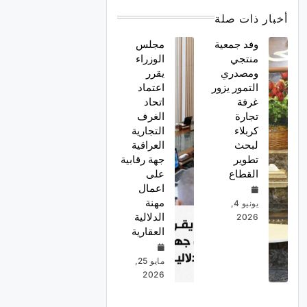
أخبار ذات صلة
وفد جمعية
مجلس
منتجي
الوزراء
ومصدري
يقرر
التمور يزور
اعتماد
غرفة
اتحاد
تجارة
الغرف
كربلاء
التجارية
لبحث
العراقية
تطوير
جهة رقابية
القطاع
على
اعمال
مهنة
يونيو 4,
الدلالية
2026
العقارية
مايو 25,
2026