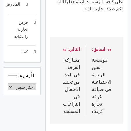
على كافة البوسترات ادناه جعلها الله
المعارض
لكم صدقة جارية باذنه .
فرص
تجارية
واعلانات
السابق:
التالي:
كتبنا
مؤسسة
مشاركة
العين
الغرفة
للرعاية
في الحد
الأرشيف
الاجتماعية
من تجنيد
في ضيافة
الاطفال
غرفة
في
تجارة
النزاعات
كربلاء
المسلحة