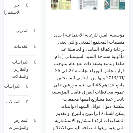
آخر
الاستثمارات
التدريب
مؤسسة العين للرعاية الاجتماعية احدى
منظمات المجتمع المدني والتي تعنى
الخدمات
برعاية وكفالة اليتامى والحاصلة على
مأذونية سماحة السيد السيستاني ( دام
الدراسات
ظله) وتتمتع بصفة ذات نفع عام بموجب
والتقارير
قرار مجلس الوزراء بجلسته 27 في 25
والمقالات
/11 /2013 ولها من اليتامى المسجلين
مابلغ عددهم 45 الف يتيم موزعين على
الدراسات
عموم محافظات العراق قامت المؤسسة
بانجاز عدة مشاريع اهمها مجمعات
المقالات
سكنية لايواء عوائل الشهداء واليتامى
يمكن للسادة الراغبين بالتبرع او تقديم
المساعدات لرفد المشاريع الاستثمارية
المعارض
التي يعود ريعها لمصلحة اليتامى الاطلاع
والمؤتمرات