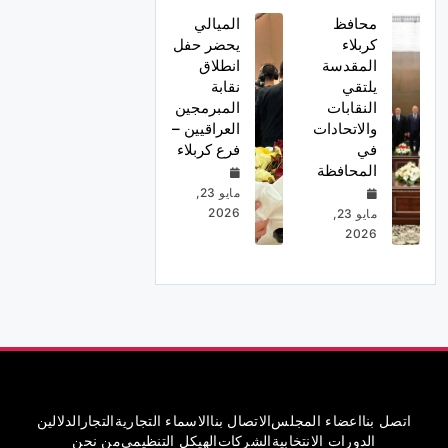
محافظ
الميالي
كربلاء
يحضر حفل
المقدسة
انطلاق
يلتقي
نقابة
النقابات
المبرمجين
والاتحادات
العراقيين –
في
فرع كربلاء
المحافظة
مايو 23,
2026
مايو 23,
2026
اتصل بنا
اعضاء المجلس
الاتصال بنا
الاسماء التجارية
التجار
الدلالين
الدورات الانتخابية
الشركات
الهيكل التنظيمي
من نحن