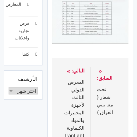
المعارض
فرص
تجارية
واعلانات
كتبنا
التالي:
السابق:
الأرشيف
المعرض
تحت
الدولي
شعار (
الثالث
معا نبني
لأجهزة
العراق )
المختبرات
والمواد
الكيماوية
(IranLab