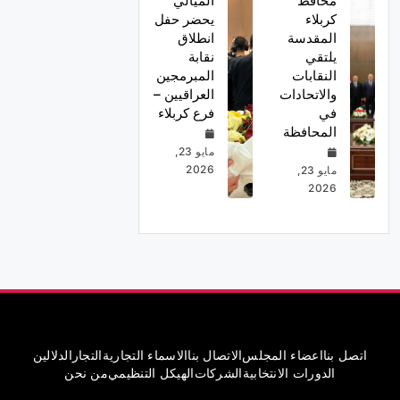
محافظ
الميالي
كربلاء
يحضر حفل
المقدسة
انطلاق
يلتقي
نقابة
النقابات
المبرمجين
والاتحادات
العراقيين –
في
فرع كربلاء
المحافظة
مايو 23,
2026
مايو 23,
2026
اتصل بنا
اعضاء المجلس
الاتصال بنا
الاسماء التجارية
التجار
الدلالين
الدورات الانتخابية
الشركات
الهيكل التنظيمي
من نحن