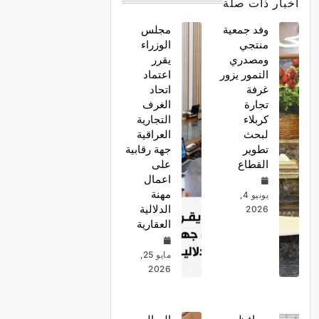
أخبار ذات صلة
وفد جمعية
مجلس
منتجي
الوزراء
ومصدري
يقرر
التمور يزور
اعتماد
غرفة
اتحاد
تجارة
الغرف
كربلاء
التجارية
لبحث
العراقية
تطوير
جهة رقابية
القطاع
على
اعمال
مهنة
يونيو 4,
الدلالية
2026
العقارية
مايو 25,
2026