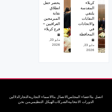
كربلاء
يحضر حفل
المقدسة
انطلاق
يلتقي
نقابة
النقابات
المبرمجين
والاتحادات
العراقيين –
في
فرع كربلاء
المحافظة
مايو 23,
2026
مايو 23,
2026
اتصل بنا
اعضاء المجلس
الاتصال بنا
الاسماء التجارية
التجار
الدلالين
الدورات الانتخابية
الشركات
الهيكل التنظيمي
من نحن