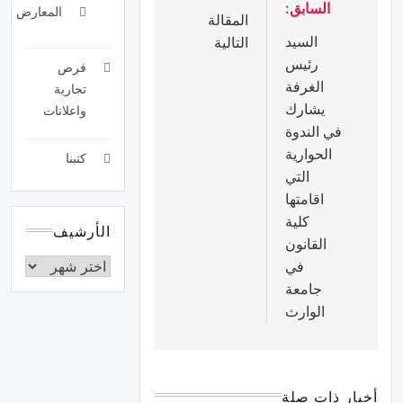
السابق:
المعارض
المقالة
السيد
التالية
رئيس
فرص
الغرفة
تجارية
يشارك
واعلانات
في الندوة
الحوارية
كتبنا
التي
اقامتها
كلية
الأرشيف
القانون
في
جامعة
الوارث
أخبار ذات صلة