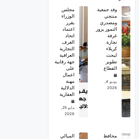
وفد جمعية
مجلس
منتجي
الوزراء
ومصدري
يقرر
التمور يزور
اعتماد
غرفة
اتحاد
تجارة
الغرف
كربلاء
التجارية
لبحث
العراقية
تطوير
جهة رقابية
القطاع
على
اعمال
مهنة
يونيو 4,
الدلالية
2026
العقارية
مايو 25,
2026
محافظ
الميالي