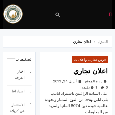
غرفة
تجارة
المنزل
اعلان تجاري
كربلاء
تصنيفات
فرص تجارية واعلانات
اعلان تجاري
اخبار
الغرفة
ادارة الموقع
أبريل 24, 2013
0
1 دقيقة
اصداراتنا
على السادة الراغبين باستيراد انابيب
بلي اتلين وpvc من النوع الممتاز وبجودة
الاستثمار
عالمية جودة دين 8074 المانيا ولمزيد
في كربلاء
من المعلومات