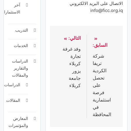
الاتصال على البريد الالكتروني
آخر
info@ficc.org.iq
الاستثمارات
التدريب
التالي:
السابق:
الخدمات
وفد غرفة
شركة
تجارة
الدراسات
تريفا
كربلاء
والتقارير
الكردية
يزور
والمقالات
تحصل
جامعة
على
الدراسات
كربلاء
فرصة
استثمارية
المقالات
في
المحافظة
المعارض
والمؤتمرات