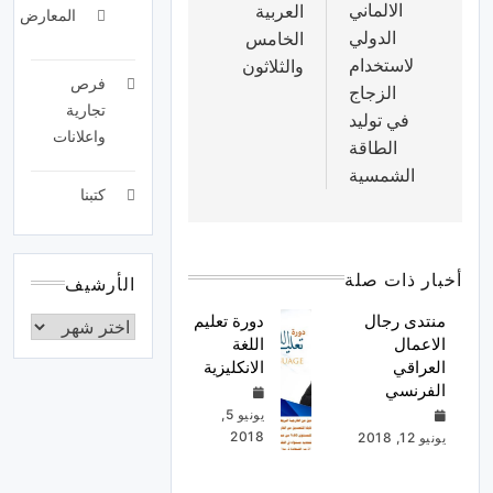
الالماني
العربية
المعارض
الدولي
الخامس
لاستخدام
والثلاثون
فرص
الزجاج
تجارية
في توليد
واعلانات
الطاقة
الشمسية
كتبنا
أخبار ذات صلة
الأرشيف
منتدى رجال
دورة تعليم
الاعمال
اللغة
العراقي
الانكليزية
الفرنسي
يونيو 5,
2018
يونيو 12, 2018