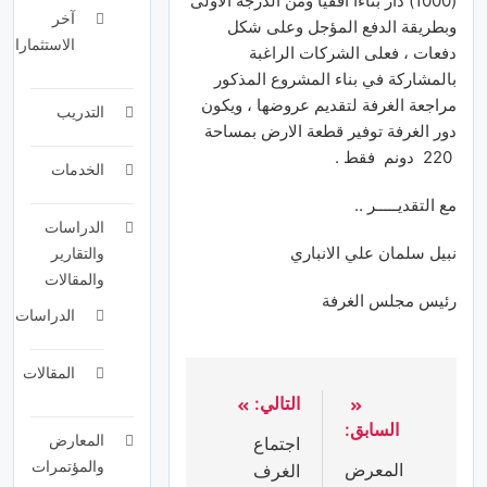
(1000) دار
بناءاً
افقياً
ومن
الدرجة
الاولى
آخر
وبطريقة
الدفع
المؤجل
وعلى
شكل
الاستثمارات
دفعات
،
فعلى
الشركات
الراغبة
بالمشاركة
في
بناء
المشروع
المذكور
مراجعة
الغرفة
لتقديم
عروضها
،
ويكون
التدريب
دور
الغرفة
توفير
قطعة
الارض
بمساحة
220
دونم
فقط .
الخدمات
مع
التقديـــــر
..
الدراسات
نبيل
سلمان
علي
الانباري
والتقارير
والمقالات
رئيس
مجلس
الغرفة
الدراسات
المقالات
التالي:
السابق:
المعارض
اجتماع
والمؤتمرات
المعرض
الغرف