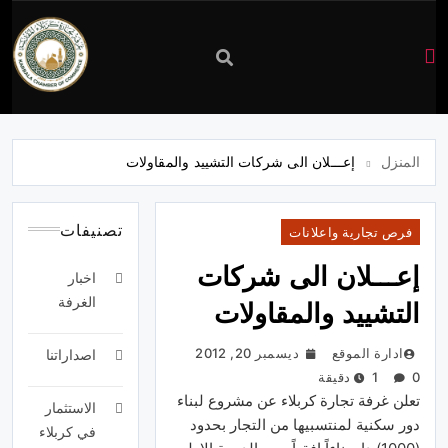
غرفة
تجارة
المنزل
إعـــلان الى شركات التشييد والمقاولات
كربلاء
تصنيفات
فرص تجارية واعلانات
إعـــلان الى شركات
اخبار
الغرفة
التشييد والمقاولات
ادارة الموقع
ديسمبر 20, 2012
اصداراتنا
0
1 دقيقة
تعلن
غرفة
تجارة
كربلاء
عن
مشروع
لبناء
الاستثمار
دور
سكنية
لمنتسبيها
من
التجار
بحدود
في كربلاء