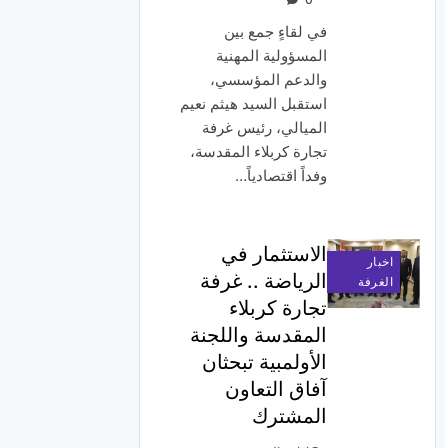
في لقاءٍ جمع بين
المسؤولية المهنية
والدعم المؤسسي،
استقبل السيد هيثم نعيم
الميالي، رئيس غرفة
تجارة كربلاء المقدسة،
وفداً اقتصادياً…
الاستثمار في
اخبار
الرياضة .. غرفة
الغرفة
تجارة كربلاء
المقدسة واللجنة
الأولمبية تبحثان
آفاق التعاون
المشترك