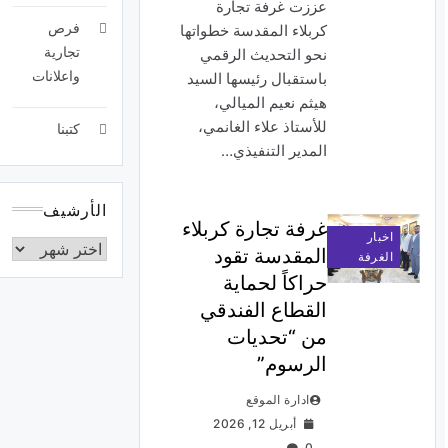
عززت غرفة تجارة
فرص
كربلاء المقدسة خطواتها
تجارية
نحو التحديث الرقمي
واعلانات
باستقبال رئيسها السيد
هيثم نعيم الميالي،
للأستاذ علاء الغانمي،
كتبنا
المدير التنفيذي…
الأرشيف
غرفة تجارة كربلاء
اخبار
المقدسة تقود
الغرفة
حراكاً لحماية
القطاع الفندقي
من “تحديات
الرسوم”
ادارة الموقع
أبريل 12, 2026
0