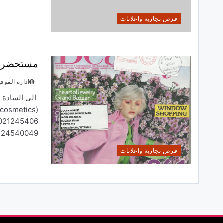
فرص تجارية واعلانات
مستحضرا
ادارة الموقع
الى السادة 
9021245406
124540049…
فرص تجارية واعلانات