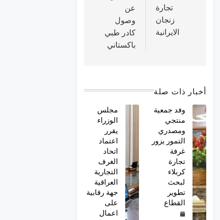
تجارة
عن
زنجان
وصول
الايرانية
كادر طبي
باكستاني
أخبار ذات صلة
وفد جمعية
مجلس
منتجي
الوزراء
ومصدري
يقرر
التمور يزور
اعتماد
غرفة
اتحاد
تجارة
الغرف
كربلاء
التجارية
لبحث
العراقية
تطوير
جهة رقابية
القطاع
على
اعمال