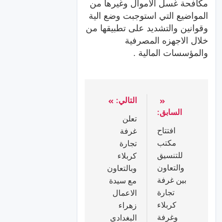
مكافحة
غسل
الاموال
وغيرها
من
المواضيع
التي
استوجبت
وضع
الية
وقوانين
والتشديد
على
تطبيقها
من
خلال
الاجهزه
المصرفية
والمؤسسات
المالية
.
التالي:
السابق:
تعلن
افتتاح
غرفة
مكتب
تجارة
للتنسيق
كربلاء
والتعاون
وبالتعاون
بين غرفة
مع سيدة
تجارة
الاعمال
كربلاء
زهراء
وغرفة
البغدادي