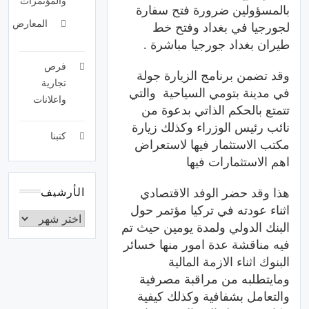
والمؤتمرات
بالمسؤولين
ضرورة
فتح
سفارة
المعارض
لجورجيا
في
بغداد
وفتح
خط
طيران
بغداد
جورجيا
مباشرة
.
فرص
وقد
تضمن
برنامج
الزيارة
جولة
تجارية
في
مدينة
بتومي
السياحية
والتي
واعلانات
تتمتع
بالحكم
الذاتي
بدعوة
من
نائب
رئيس
الوزراء
وكذلك
زيارة
كتبنا
مكتب
الاستثمار
فيها
لاستعراض
اهم
الاستثمارات
فيها
هذا وقد حضر
الوفد
الاقتصادي
الأرشيف
اثناء
عودته
في
تركيا
مؤتمر
حول
البنك
الدولي
ولمدة
يومين
حيث
تم
فيه
مناقشة
عدة
امور
منها
خسائر
البنوك
اثناء
الازمة
المالية
ومايتطلبه
من
مراقبة
مصرفية
والتعامل
بشفافية
وكذلك
كيفية