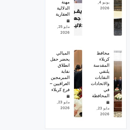
مهنة
يونيو 4,
الدلالية
2026
العقارية
مايو 25,
2026
محافظ
الميالي
كربلاء
يحضر حفل
المقدسة
انطلاق
يلتقي
نقابة
النقابات
المبرمجين
والاتحادات
العراقيين –
في
فرع كربلاء
المحافظة
مايو 23,
2026
مايو 23,
2026