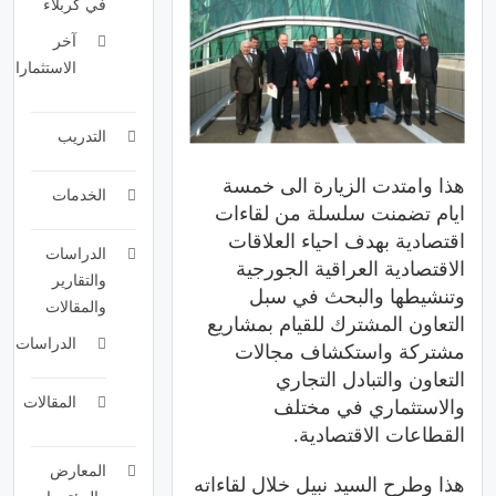
في كربلاء
آخر
الاستثمارات
التدريب
هذا
وامتدت
الزيارة
الى
خمسة
الخدمات
ايام
تضمنت
سلسلة
من
لقاءات
اقتصادية
بهدف
احياء
العلاقات
الدراسات
الاقتصادية
العراقية
الجورجية
والتقارير
وتنشيطها
والبحث
في
سبل
والمقالات
التعاون
المشترك
للقيام
بمشاريع
الدراسات
مشتركة
واستكشاف
مجالات
التعاون
والتبادل
التجاري
المقالات
والاستثماري
في
مختلف
القطاعات
الاقتصادية
.
المعارض
هذا
وطرح
السيد
نبيل
خلال
لقاءاته