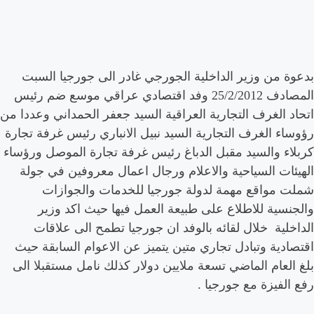
بدعوة
من
وزير
الداخلية
الجورجي
غادر
الى
جورجيا
السبت
المصادف
25/2/2012 وفد
اقتصادي
عراقي
موسع
ضم
رئيس
اتحاد
الغرف
التجارية
العراقية
السيد
جعفر
الحمداني
وعددا
من
رؤوساء
الغرف
التجارية
السيد
نبيل
الانباري
رئيس
غرفة
تجارة
كربلاء
والسيد
مقبل
الدباغ
رئيس
غرفة
تجارة
الموصل
ورؤساء
الهيئات
السياحية
والاعلام
ورجال
اعمال
معروفين
في
جولة
شملت
مواقع
مهمة
لدولة
جورجيا
للخدمات
والجوازات
والجنسية
للاطلاع
على
طبيعة
العمل
فيها
حيث اكد
وزير
الداخلية
خلال
لقائه
بالوفد
ان
جورجيا
تطمح
الى
علاقات
اقتصادية
وتبادل
تجاري
متين
يتميز
عن
الاعوام
السابقة
حيث
بلغ
العام
الماضي
تسعة
ملايين
دولار
كذلك
نامل
مستقبلا
الى
رفع
الفيزة
مع
جورجيا
.