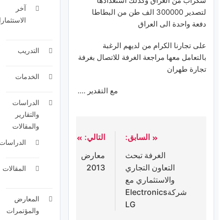
سكراب
من
العراق
وكذلك
استعدادها
آخر
لتصدير
300000 الف
طن
من
البطاطا
الاستثمارا
دفعة
واحدة
الى
العراق
على
تجارنا
الكرام
من
لديهم
الرغبة
التدريب
بالتعامل
معها
مراجعة
الغرفة
للاتصال
بغرفة
تجارة
طهران
الخدمات
مع
التقدير
….
الدراسات
والتقارير
والمقالات
السابق:
التالي:
الدراسات
الغرفة تبحث
معارض
التعاون التجاري
2013
المقالات
والاستثماري مع
شركةElectronics
المعارض
LG
والمؤتمرات