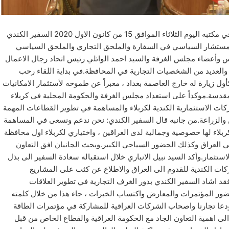
استقبل السيد نبيل الانباري رئيس غرفة تجارة كربلاء المقدسة في مكتبه اليوم الثلاثاء الموافق 15 من كانون الاول 2020 السفير الكندي
المستشار السياسي في السفارة والملحق التجاري والملحق السياسي
وأعضاء مجلس الغرفة والسيد احمد الوائلي رئيس اتحاد رجال الاعمال
 والعديد من الشخصيات التجارية في المحافظة.في بداية اللقاء رحب
كأول زيارة له خارج العاصمة بغداد ، معبراً عن طموحه لأستثمار الامكانيات
مقدسة.موكداً على استعداد مجلس الغرفة والحكومة المحلية في كربلاء
ات الاستثمارية الكندية لكربلاء والمساهمة في تطوير القطاعات المهمة
كن والزراعة.من جانبه قال السفير الكندي: نحن ندعم ونسعى في المساهمة
ربلاء لها خصوصية وجمالية لدى العراقين ، واختياري لكربلاء اول محافظة
ي العراق وكذلك الحضور السياحي الكبير.وبحث الجانبان افق التعاون
ستثمار.وأكد السيد نبيل الانباري خلال استقباله سعادة السفير الى بذل
شركات الكندية للقدوم الى العراق والاطلاع عن كثب على المشاريع
قد اشاد السفير الكندي بدور الغرف التجارية في تطوير العلاقات
 حضور المؤتمرات والمعارض واكتساب الخبرات ، جاء هذا من خلال كلمته
ودعا تجارنا واصحاب الشركات العراقية للمشاركة في مؤتمرات الطاقة
لى اهمية التعاون الجاد مع الحكومة العراقية والقطاع الخاص من قبل