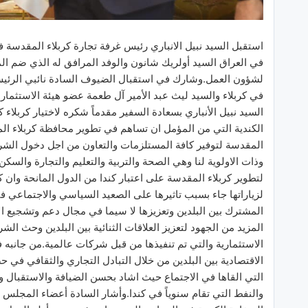
في العراق السيد أولريك شانون والوفد المرافق له الذي ضم 
لشؤون العمل.وشارك في استقبال الضيوف السادة نائبي الرئيس 
في كربلاء والسيد ليث عبد الأمير آل طعمة عضو هيئة الاستثمار
السيد نبيل الأنباري بسعادة السفير مقدماً شكره لاختيار كربلاء 
الكندية التي من المؤمل ان تساهم في تطوير محافظة كربلاء ال
المقدسة لتوفير كافة المستلزمات والتعاون من اجل دخول الشرك
وذات الاولوية لنا وهي الصحة والتربية والتعليم والتجارة والس
لتطوير كربلاء المقدسة على اعتبار كندا من الدول المانحة وان ك
لزياراتها جاء بسبب تاثيرها على الصعيد السياسي والاجتماعي ف
المشترك بين البلدين وتعزيزها لا سيما في مجال دعم وتشجيع الا
المزيد من الجهود لتعزيز العلاقات الثنائية بين البلدين وحث ال
الاستثمارية والتي تم تنفيذها من قبل شركات عالمية.من جانبه ف
الاقتصادية بين البلدين من خلال التبادل التجاري والثقافي في
التي القاها في الاجتماع حيث اشاد بحسن الضيافة والاستقبال 
والنفط التي تقام سنوياً في كندا.وأشار السادة أعضاء المجلس ا