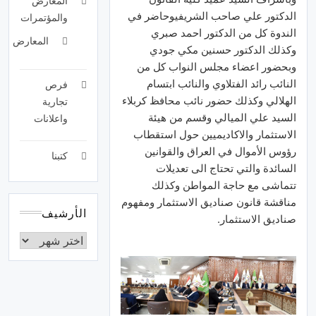
المعارض
الدكتور علي صاحب الشريفيوحاضر في
والمؤتمرات
الندوة كل من الدكتور احمد صبري
المعارض
وكذلك الدكتور حسنين مكي جودي
وبحضور اعضاء مجلس النواب كل من
النائب رائد الفتلاوي والنائب ابتسام
فرص
الهلالي وكذلك حضور نائب محافظ كربلاء
تجارية
السيد علي الميالي وقسم من هيئة
واعلانات
الاستثمار والاكاديميين حول استقطاب
رؤوس الأموال في العراق والقوانين
كتبنا
السائدة والتي تحتاج الى تعديلات
تتماشى مع حاجة المواطن وكذلك
مناقشة قانون صناديق الاستثمار ومفهوم
الأرشيف
صناديق الاستثمار.