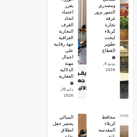
ومصدري
يقرر
التمور يزور
اعتماد
غرفة
اتحاد
تجارة
الغرف
كربلاء
التجارية
لبحث
العراقية
تطوير
جهة رقابية
القطاع
على
اعمال
مهنة
يونيو 4,
الدلالية
2026
العقارية
مايو 25,
2026
محافظ
الميالي
كربلاء
يحضر حفل
المقدسة
انطلاق
يلتقي
نقابة