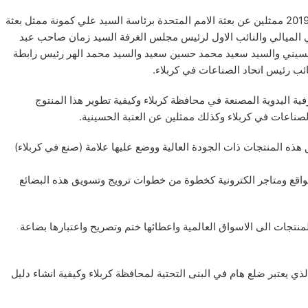
استقبلت غرفة تجارة كربلاء صباح يوم الثلاثاء الموافق 17 / 9 / 2019 ممثلين عن بعثة الامم المتحدة برئاسة السيد علي كمونة ممثل بعثة
ي الميالي والنائب الاول لرئيس مجلس الغرفة السيد زمان صاحب عبد
سيني والسيد سعيد محمد حسين سعيد والسيد محمد الهر رئيس رابطة
ئب رئيس اتحاد الصناعات في كربلاء.
ية اليدوية المصنعة في محافظة كربلاء وكيفية تطوير هذا المنتوج
الصناعات في كربلاء وكذلك ممثلين عن العتبة الحسينية.
هذه المنتجات ذات الجودة العالية ووضع عليها علامة (صنع في كربلاء)
واقع ومتاجر الكترونية كخطوة من خطوات ترويج وتسويق هذه البضائع
منتجات الى الاسواق العالمية واعطائها ختم وتصريح واعتبارها بضاعة
ي يعتبر ضلع هام في البنى التحتية لمحافظة كربلاء وكيفية انشاء دليل