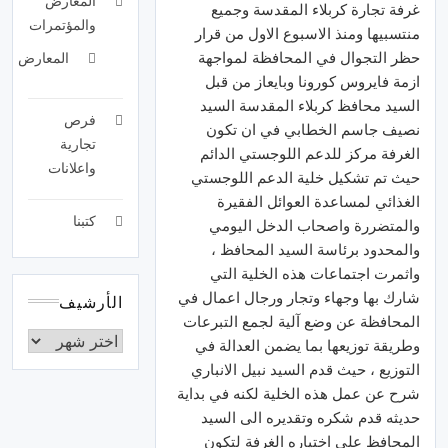
المعارض
غرفة تجارة كربلاء المقدسة وجميع
والمؤتمرات
منتسبيها ومنذ الاسبوع الاول من قرار
حظر التجوال في المحافظة لمواجهة
المعارض
ازمة فايروس كورونا وبايعاز من قبل
السيد محافظ كربلاء المقدسة السيد
فرص
نصيف جاسم الخطابي في ان تكون
تجارية
الغرفة مركز للدعم اللوجستي الدائم
واعلانات
حيث تم تشكيل خلية الدعم اللوجستي
الغذائي لمساعدة العوائل الفقيرة
كتبنا
والمتضررة واصحاب الدخل اليومي
والمحدود برئاسة السيد المحافظ ،
واثمرت اجتماعات هذه الخلية التي
شارك بها وجهاء وتجار ورجال اعمال في
الأرشيف
المحافظة عن وضع آلية لجمع التبرعات
وطريقة توزيعها بما يضمن العدالة في
التوزيع ، حيث قدم السيد نبيل الانباري
شرح عن عمل هذه الخلية لكنه في بداية
حديثه قدم شكره وتقديره الى السيد
المحافظ على اختياره الغرفة لتكون