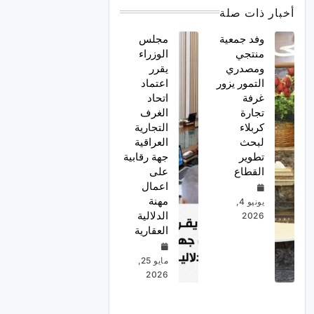
أخبار ذات صلة
وفد جمعية
مجلس
منتجي
الوزراء
ومصدري
يقرر
التمور يزور
اعتماد
غرفة
اتحاد
تجارة
الغرف
كربلاء
التجارية
لبحث
العراقية
تطوير
جهة رقابية
القطاع
على
اعمال
مهنة
يونيو 4,
الدلالية
2026
العقارية
مايو 25,
2026