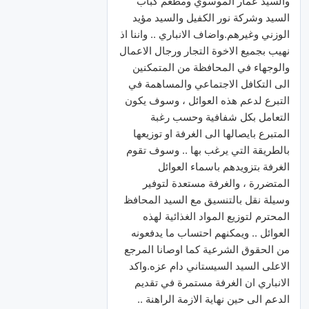
والسيد عمار الموسوي ومطعم كباب
السيد وشركة نور الكفيل والسيد مؤيد
الوزني وغيرهم.واضاف الانباري .. واننا اذ
نهيب بجميع الاخوة التجار ورجال الاعمال
والوجهاء في المحافظة من المتمكنين
الى التكافل الاجتماعي والمساهمة في
التبرع لدعم هذه العوائل ، وسوف يكون
التعامل بكل شفافية وحسب رغبة
المتبرع بايصالها الى الغرفة او توزيعها
بالطريقة التي يرغب بها .. وسوف تقوم
الغرفة بتزويدهم باسماء العوائل
المتضررة ، والغرفة مستعدة لتوفير
وسيلة نقل بالتنسيق مع السيد المحافظ
المحترم لتوزيع المواد الغذائية لهذه
العوائل .. ويمكنهم احتساب ما يدفعونه
من الحقوق الشرعية كما اوصانا المرجع
الاعلى السيد السيستاني دام عزه.واكد
الانباري ان الغرفة مستمرة في تقديم
الدعم الى حين نهاية الازمة الراهنة ..