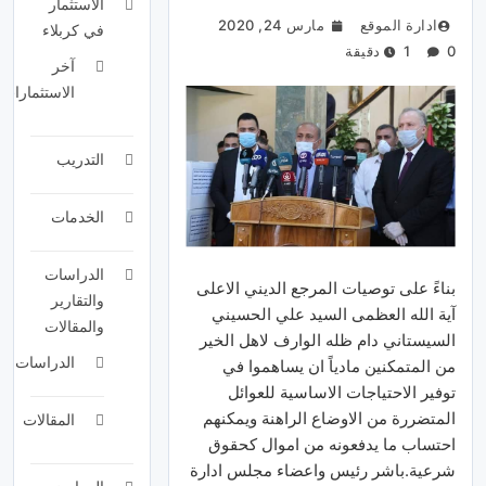
الاستثمار
ادارة الموقع
مارس 24, 2020
في كربلاء
0
1 دقيقة
آخر
الاستثمارات
التدريب
الخدمات
الدراسات
بناءً على توصيات المرجع الديني الاعلى
والتقارير
آية الله العظمى السيد علي الحسيني
والمقالات
السيستاني دام ظله الوارف لاهل الخير
الدراسات
من المتمكنين مادياً ان يساهموا في
توفير الاحتياجات الاساسية للعوائل
المتضررة من الاوضاع الراهنة ويمكنهم
المقالات
احتساب ما يدفعونه من اموال كحقوق
شرعية.باشر رئيس واعضاء مجلس ادارة