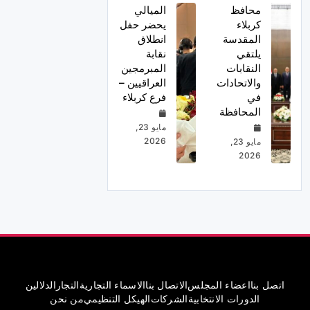
محافظ
الميالي
كربلاء
يحضر حفل
المقدسة
انطلاق
يلتقي
نقابة
النقابات
المبرمجين
والاتحادات
العراقيين –
في
فرع كربلاء
المحافظة
مايو 23,
2026
مايو 23,
2026
اتصل بنا
اعضاء المجلس
الاتصال بنا
الاسماء التجارية
التجار
الدلالين
الدورات الانتخابية
الشركات
الهيكل التنظيمي
من نحن