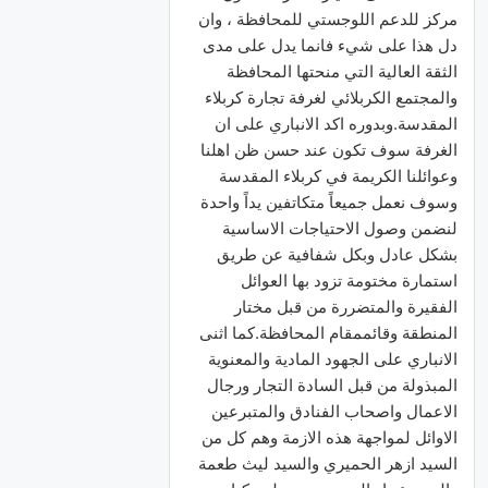
مركز للدعم اللوجستي للمحافظة ، وان
دل هذا على شيء فانما يدل على مدى
الثقة العالية التي منحتها المحافظة
والمجتمع الكربلائي لغرفة تجارة كربلاء
المقدسة.وبدوره اكد الانباري على ان
الغرفة سوف تكون عند حسن ظن اهلنا
وعوائلنا الكريمة في كربلاء المقدسة
وسوف نعمل جميعاً متكاتفين يداً واحدة
لنضمن وصول الاحتياجات الاساسية
بشكل عادل وبكل شفافية عن طريق
استمارة مختومة تزود بها العوائل
الفقيرة والمتضررة من قبل مختار
المنطقة وقائممقام المحافظة.كما اثنى
الانباري على الجهود المادية والمعنوية
المبذولة من قبل السادة التجار ورجال
الاعمال واصحاب الفنادق والمتبرعين
الاوائل لمواجهة هذه الازمة وهم كل من
السيد ازهر الحميري والسيد ليث طعمة