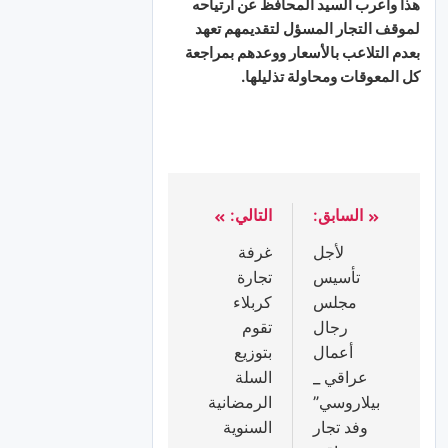
هذا وأعرب السيد المحافظ عن ارتياحه
لموقف التجار المسؤل لتقديمهم تعهد
بعدم التلاعب بالأسعار ووعدهم بمراجعة
كل المعوقات ومحاولة تذليلها.
السابق:
التالي:
لأجل
غرفة
تأسيس
تجارة
مجلس
كربلاء
رجال
تقوم
أعمال
بتوزيع
عراقي _
السلة
ﺑﻴﻼﺭﻭﺳﻲ”
الرمضانية
وفد تجار
السنوية