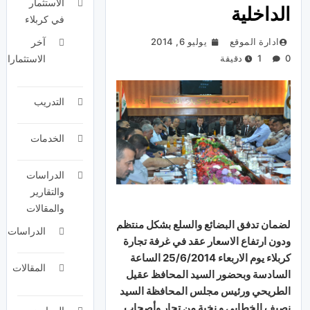
الاستثمار
الداخلية
في كربلاء
ادارة الموقع
يوليو 6, 2014
آخر
0
1 دقيقة
الاستثمارات
التدريب
الخدمات
الدراسات
والتقارير
والمقالات
لضمان تدفق البضائع والسلع بشكل منتظم
الدراسات
ودون ارتفاع الاسعار عقد في غرفة تجارة
كربلاء يوم الاربعاء 25/6/2014 الساعة
المقالات
السادسة وبحضور السيد المحافظ عقيل
الطريحي ورئيس مجلس المحافظة السيد
نصيف الخطابي و نخبة من تجار وأصحاب