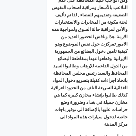
ومن الواجب علينا المحافظة على عدم
التلاعب بالأسعار ومراقبة اصحاب النفوس
الضعيفة وتقديمهم للقضاء , لذا تم تأليف
لجنة مكونة من المخابرات والاستخبارات
والأمن لمراقبة حالة السوق ولمواجهة هذه
الازمة .هذا وناقش الحضور العديد من
الامور تمركزت حول نفس الموضوع وهو
كيفية تامين دخول البضائع من الجمهورية
الايرانية وقطعوا عهدا بمقاطعة البضائع
من الدول الداعمة للإرهاب وطالبوا السيد
المحافظ والسيد رئيس مجلس المحافظة
باتخاذ اجراءات كفيلة بتسريع دخول المواد
الغذائية السريعة التلف من الحدود العراقية
كذلك طالبوا بإنشاء مخازن كبيرة كما هي
مخازن جميلة في بغداد وضرورة وضع
حراسات عليها بالإضافة الى توفير باجات
خاصة لدخول سيارات هذه المواد الى
مركز المدينة