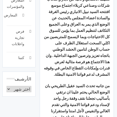
المعارض
شركات وصناعي كربلاء اجتماع موسع
والمؤتمرات
افتتحه السيد نبيل الانباري رئيس الغرفة
المعارض
والسادة اعضاء المجلس بالحديث عن
الوضع الذي يمر به العراق وعلى الجميع
التكاتف لتنظيم العمل بما يؤمن للسوق
فرص
كل الاحتياجات وبما لايسمح للمتربصين من
تجارية
اكلي السحت استغلال الظرف على
واعلانات
حساب الوطن لتامين الحشد الوطني
باتجاه تعزيز وترصين الجبهة الداخلية . وان
كتبنا
هذا الاجتماع هو فرصة مثالية لعرض
قدرات وإمكانات القطاع الخاص في وقوفه
المشرف لدعم قواتنا الامنية البطلة.
الأرشيف
من جانبه تحدث السيد عقيل الطريحي بان
الوضع الحالي يحتم علينا ان نرتقي
بأساليب تجعلنا نقف وقفة رجل واحد
لإسناد ودعم قواتنا الامنية والتي تقدم
الغالي والنفيس لأجل امننا واستقرارنا