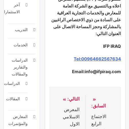
آخر
اعلاه
وبالتنسيق
مع
الشركة
العامة
الاستثمارات
للمعارض
والخدمات
التجارية
العراقية
على
السادة
من
ذوي
الاختصاص
الراغبين
بالمشاركة
وحجز
المساحة
الاتصال
على
التدريب
العنوان
التالي
:
الخدمات
IFP
IRAQ
Tel:00964662567634
الدراسات
والتقارير
Email:info@ifpiraq.com
والمقالات
الدراسات
التالي:
المقالات
السابق:
المعرض
الاجتماع
الاسلامي
المعارض
الرابع
الاول
والمؤتمرات