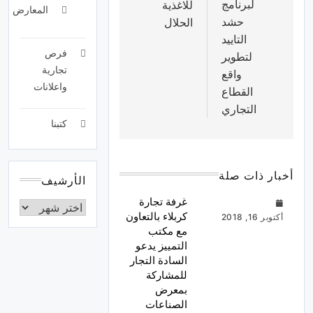
لبرنامج
للاغذية
المعارض
حشد
الحلال
التاييد
فرص
لتطوير
تجارية
واقع
واعلانات
القطاع
التجاري
كتبنا
أخبار ذات صلة
الأرشيف
غرفة تجارة
كربلاء بالتعاون
أكتوبر 16, 2018
مع مكتب
التمييز يدعو
السادة التجار
للمشاركة
بمعرض
الصناعات