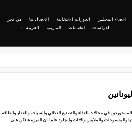
اعضاء المجلس
الدورات الانتخابية
الاتصال بنا
من نحن
الدراسات
الخدمات
التدريب
العربية
يونانين
المستوردين
في
مجالات
الغذاء
والتصنيع
الغذائي
والسياحة
والعقار
والطاقة
يا
والمنسوجات
والملابس
والاثاث
والجلود
علما
ان
الفيزه
شنكن
على