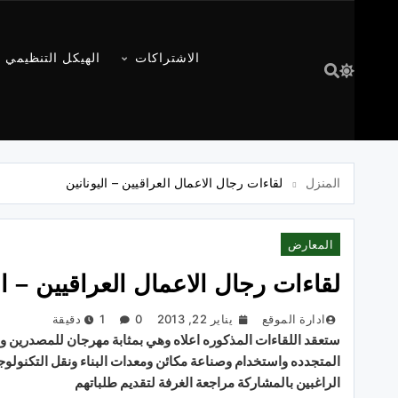
الاشتراكات
الهيكل التنظيمي
المنزل
لقاءات رجال الاعمال العراقيين – اليونانين
المعارض
لقاءات رجال الاعمال العراقيين – ال
ادارة الموقع
يناير 22, 2013
0
1 دقيقة
ستعقد
اللقاءات
المذكوره
اعلاه
وهي
بمثابة
مهرجان
للمصدرين
و
المتجدده
واستخدام
وصناعة
مكائن
ومعدات
البناء
ونقل
التكنولوج
الراغبين
بالمشاركة
مراجعة
الغرفة
لتقديم
طلباتهم