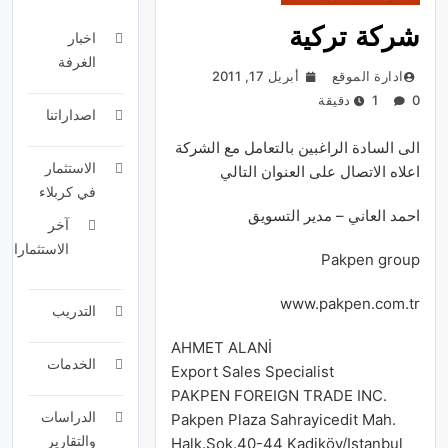
شركة تركية
اخبار
الغرفة
ادارة الموقع
أبريل 17, 2011
0
1 دقيقة
اصداراتنا
الى
السادة
الراغبين
بالتعامل
مع
الشركة
الاستثمار
اعلاه
الاتصال
على
العنوان
التالي
في كربلاء
احمد
العاني
–
مدير
التسويق
آخر
الاستثمارات
Pakpen
group
www.pakpen.com.tr
التدريب
AHMET
ALANİ
الخدمات
Export Sales Specialist
PAKPEN
FOREIGN TRADE INC.
الدراسات
Pakpen
Plaza
Sahrayicedit
Mah
.
والتقارير
Halk.Sok.40-44
Kadiköy
/Istanbul