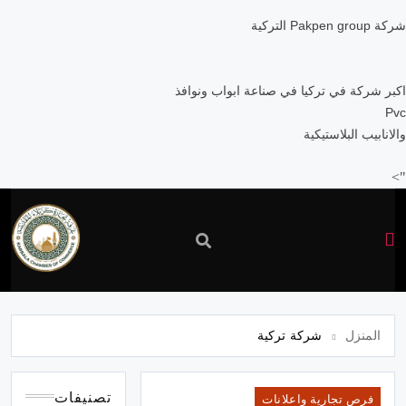
شركة
group
Pakpen
التركية
اكبر
شركة
في
تركيا
في
صناعة
ابواب
ونوافذ
Pvc
والانابيب
البلاستيكية
">
غرفة
تجارة
المنزل
شركة تركية
كربلاء
تصنيفات
فرص تجارية واعلانات