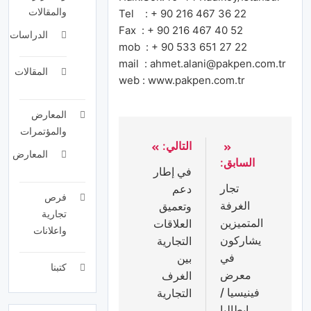
والمقالات
Tel : + 90 216 467 36 22
Fax : + 90 216 467 40 52
الدراسات
mob : + 90 533 651 27 22
mail : ahmet.alani@pakpen.com.tr
المقالات
web : www.pakpen.com.tr
المعارض
والمؤتمرات
التالي:
المعارض
السابق:
في إطار
تجار
دعم
فرص
الغرفة
وتعميق
تجارية
المتميزين
العلاقات
واعلانات
يشاركون
التجارية
في
بين
كتبنا
معرض
الغرف
فينيسيا /
التجارية
ايطاليا