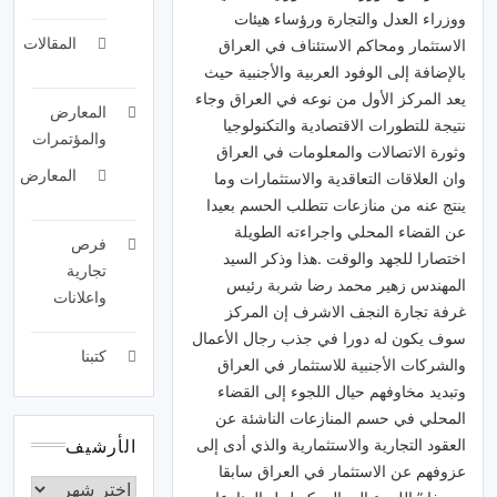
ووزراء العدل والتجارة ورؤساء هيئات
المقالات
الاستثمار ومحاكم الاستئناف في العراق
بالإضافة إلى الوفود العربية والأجنبية حيث
يعد المركز الأول من نوعه في العراق وجاء
المعارض
نتيجة للتطورات الاقتصادية والتكنولوجيا
والمؤتمرات
وثورة الاتصالات والمعلومات في العراق
المعارض
وان العلاقات التعاقدية والاستثمارات وما
ينتج عنه من منازعات تتطلب الحسم بعيدا
عن القضاء المحلي واجراءته الطويلة
فرص
اختصارا للجهد والوقت .هذا وذكر السيد
تجارية
المهندس زهير محمد رضا شربة رئيس
واعلانات
غرفة تجارة النجف الاشرف إن المركز
سوف يكون له دورا في جذب رجال الأعمال
كتبنا
والشركات الأجنبية للاستثمار في العراق
وتبديد مخاوفهم حيال اللجوء إلى القضاء
المحلي في حسم المنازعات الناشئة عن
العقود التجارية والاستثمارية والذي أدى إلى
الأرشيف
عزوفهم عن الاستثمار في العراق سابقا