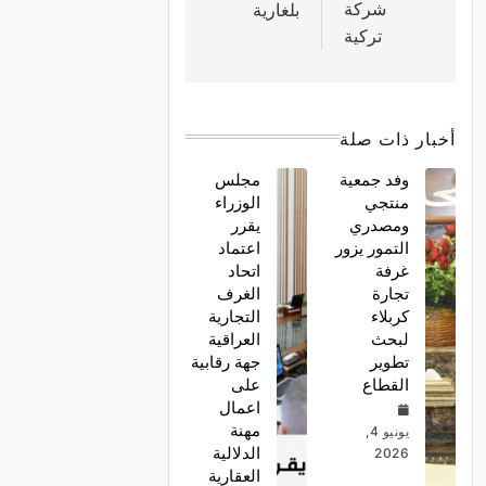
شركة
بلغارية
تركية
أخبار ذات صلة
وفد جمعية
مجلس
منتجي
الوزراء
ومصدري
يقرر
التمور يزور
اعتماد
غرفة
اتحاد
تجارة
الغرف
كربلاء
التجارية
لبحث
العراقية
تطوير
جهة رقابية
القطاع
على
اعمال
مهنة
يونيو 4,
الدلالية
2026
العقارية